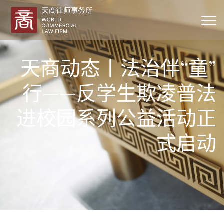
天商动态丨法治伴“童”
行——反学生欺凌普法
进校园系列公益活动正
式启动