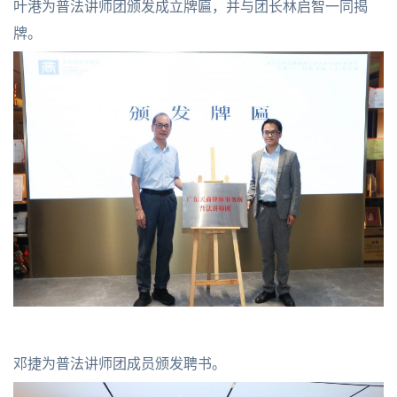
叶港为普法讲师团颁发成立牌匾，并与团长林启智一同揭
牌。
邓捷为普法讲师团成员颁发聘书。