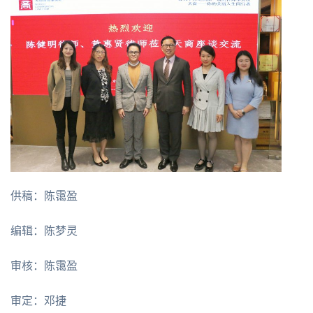
供稿：陈霭盈
编辑：陈梦灵
审核：陈霭盈
审定：邓捷