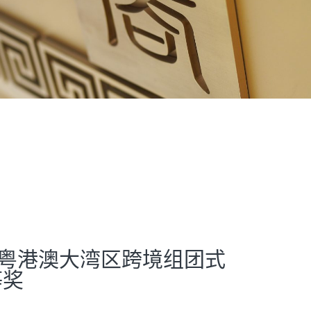
荣获粤港澳大湾区跨境组团式
等奖