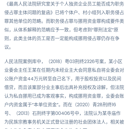
《最高人民法院研究室关于个人独资企业员工能否成为职务
侵占罪主体问题的复函》已将个体户、村小组列入职务侵占
罪其他单位的范畴。而职务侵占罪与挪用资金罪构成要件类
似，从体系解释的范畴应予一致，但考虑到“罪刑法定”原
则，此类主体的员工是否一定能构成挪用侵占罪仍存在争
议。
人民法院案例库中，（2018）粤03刑终2326号案，某小区
业委会主任王某在任期内未经业主大会同意私自将业委会对
公账户资金44万元转至自己名下，用于股权投资以及民间
借贷，而且该案部分业主事后出具补充授权及谅解，但法院
认为私自挪用已成为客观事实，构成挪用资金罪，业委会账
户内资金属于“本单位资金”。而在（2020）青28刑终16
号、（2013）石刑终字第00406号中，法院认为某寺庙作
为民族宗教事务机关正式登记注册的社会团体法人，相关被