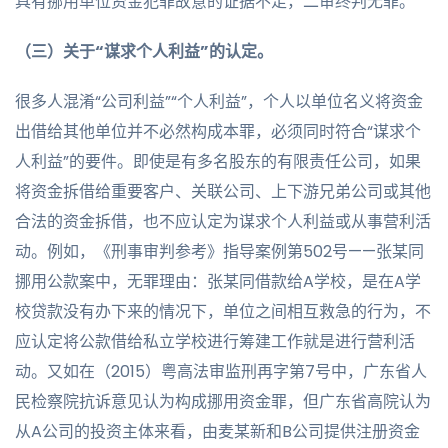
具有挪用单位资金犯罪故意的证据不足，二审终判无罪。
（三）关于“谋求个人利益”的认定。
很多人混淆“公司利益”“个人利益”，个人以单位名义将资金
出借给其他单位并不必然构成本罪，必须同时符合“谋求个
人利益”的要件。即使是有多名股东的有限责任公司，如果
将资金拆借给重要客户、关联公司、上下游兄弟公司或其他
合法的资金拆借，也不应认定为谋求个人利益或从事营利活
动。例如，《刑事审判参考》指导案例第502号——张某同
挪用公款案中，无罪理由：张某同借款给A学校，是在A学
校贷款没有办下来的情况下，单位之间相互救急的行为，不
应认定将公款借给私立学校进行筹建工作就是进行营利活
动。又如在（2015）粤高法审监刑再字第7号中，广东省人
民检察院抗诉意见认为构成挪用资金罪，但广东省高院认为
从A公司的投资主体来看，由麦某新和B公司提供注册资金