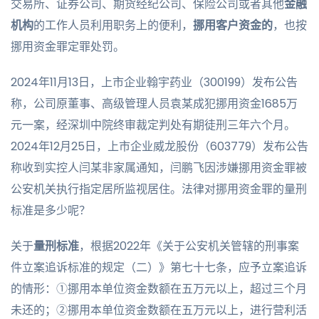
交易所、证券公司、期货经纪公司、保险公司或者其他
金融
机构
的工作人员利用职务上的便利，
挪用客户资金
的
，也按
挪用资金罪定罪处罚。
2024年11月13日，上市企业翰宇药业（300199）发布公告
称，公司原董事、高级管理人员袁某成犯挪用资金1685万
元一案，经深圳中院终审裁定判处有期徒刑三年六个月。
2024年12月25日，上市企业威龙股份（603779）发布公告
称收到实控人闫某非家属通知，闫鹏飞因涉嫌挪用资金罪被
公安机关执行指定居所监视居住。法律对挪用资金罪的量刑
标准是多少呢？
关于
量刑标准
，根据2022年《关于公安机关管辖的刑事案
件立案追诉标准的规定（二）》第七十七条，应予立案追诉
的情形：①挪用本单位资金数额在五万元以上，超过三个月
未还的；②挪用本单位资金数额在五万元以上，进行营利活