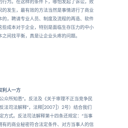
的行为。在这样的条件下，哪怕发起了诉讼，败
况的发生，最有效的方法当然是事情进行了商业
本的，聘请专业人员、制度及流程的再造、软件
这些成本对于企业，特别是面临生存压力的中小
本之间找平衡，真是让企业头疼的问题。
在权利人一方
公众所知悉”。反法及《关于审理不正当竞争民
法司法解释”，法释[2007]）2号）结合我们
规定方式。反法司法解释第十四条还规定：“当事
拥有的商业秘密符合法定条件、对方当事人的信