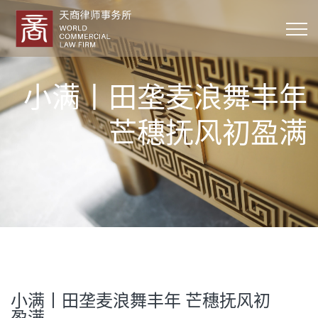
小满丨田垄麦浪舞丰年
芒穗抚风初盈满
小满丨田垄麦浪舞丰年 芒穗抚风初
盈满