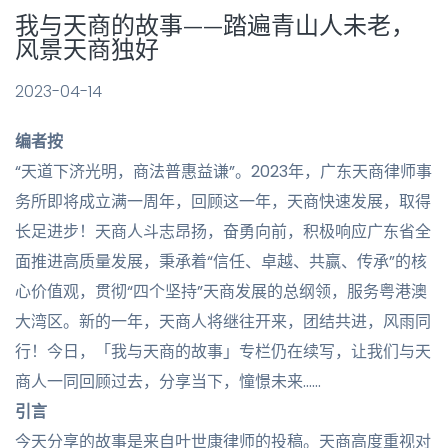
我与天商的故事——踏遍青山人未老，
风景天商独好
2023-04-14
编者按
“天道下济光明，商法普惠益谦”。2023年，广东天商律师事
务所即将成立满一周年，回顾这一年，天商快速发展，取得
长足进步！天商人斗志昂扬，奋勇向前，积极响应广东省全
面推进高质量发展，秉承着“信任、卓越、共赢、传承”的核
心价值观，贯彻“四个坚持”天商发展的总纲领，服务粤港澳
大湾区。新的一年，天商人将继往开来，团结共进，风雨同
行！今日，「我与天商的故事」专栏仍在续写，让我们与天
商人一同回顾过去，分享当下，憧憬未来……
引言
今天分享的故事是来自叶世康律师的投稿。天商高度重视对