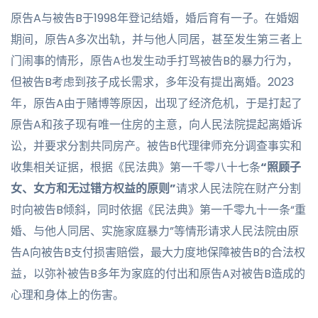
原告A与被告B于1998年登记结婚，婚后育有一子。在婚姻
期间，原告A多次出轨，并与他人同居，甚至发生第三者上
门闹事的情形，原告A也发生动手打骂被告B的暴力行为，
但被告B考虑到孩子成长需求，多年没有提出离婚。2023
年，原告A由于赌博等原因，出现了经济危机，于是打起了
原告A和孩子现有唯一住房的主意，向人民法院提起离婚诉
讼，并要求分割共同房产。被告B代理律师充分调查事实和
收集相关证据，根据《民法典》第一千零八十七条
“照顾子
女、女方和无过错方权益的原则”
请求人民法院在财产分割
时向被告B倾斜，同时依据《民法典》第一千零九十一条“重
婚、与他人同居、实施家庭暴力”等情形请求人民法院由原
告A向被告B支付损害赔偿，最大力度地保障被告B的合法权
益，以弥补被告B多年为家庭的付出和原告A对被告B造成的
心理和身体上的伤害。