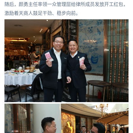
随后，颜勇主任率领一众管理层给律所成员发放开工红包，
激励着天商人鼓足干劲、稳步向前。