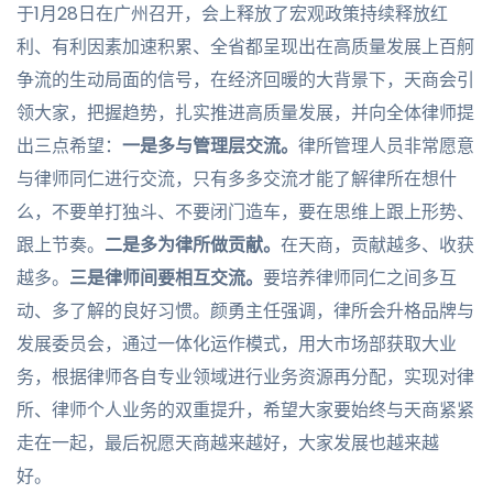
于1月28日在广州召开，会上释放了宏观政策持续释放红
利、有利因素加速积累、全省都呈现出在高质量发展上百舸
争流的生动局面的信号，在经济回暖的大背景下，天商会引
领大家，把握趋势，扎实推进高质量发展，并向全体律师提
出三点希望：
一是多与管理层交流。
律所管理人员非常愿意
与律师同仁进行交流，只有多多交流才能了解律所在想什
么，不要单打独斗、不要闭门造车，要在思维上跟上形势、
跟上节奏。
二是多为律所做贡献。
在天商，贡献越多、收获
越多。
三是律师间要相互交流。
要培养律师同仁之间多互
动、多了解的良好习惯。颜勇主任强调，律所会升格品牌与
发展委员会，通过一体化运作模式，用大市场部获取大业
务，根据律师各自专业领域进行业务资源再分配，实现对律
所、律师个人业务的双重提升，希望大家要始终与天商紧紧
走在一起，最后祝愿天商越来越好，大家发展也越来越
好。