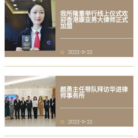
我所隆重举行线上仪式欢
迎香港康亚男大律师正式
加盟
2022-11-22
颜勇主任带队拜访华进律
师事务所
2022-11-22